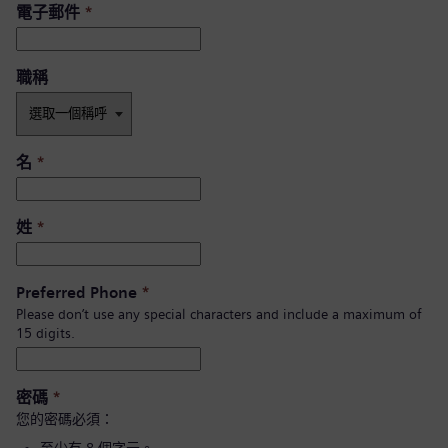
電子郵件
*
職稱
名
*
姓
*
Preferred Phone
*
Please don’t use any special characters and include a maximum of
15 digits.
密碼
*
您的密碼必須：