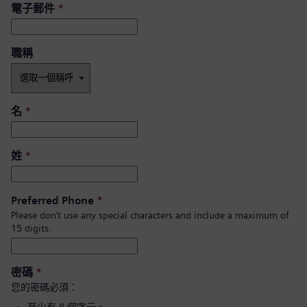
電子郵件
*
職稱
名
*
姓
*
Preferred Phone
*
Please don’t use any special characters and include a maximum of
15 digits.
密碼
*
您的密碼必須：