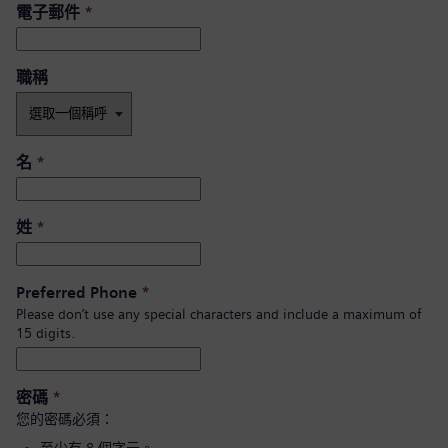
電子郵件
*
職稱
名
*
姓
*
Preferred Phone
*
Please don’t use any special characters and include a maximum of
15 digits.
密碼
*
您的密碼必須：