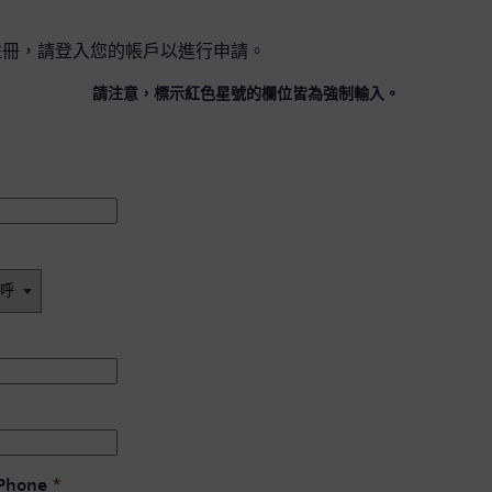
註冊，請
登入您的帳戶
以進行申請。
請注意，標示紅色星號的欄位皆為強制輸入。
 Phone
*