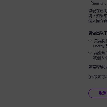
「Siemens
您現在已向 
請。如果您同
個人簡介
請做出以下
只讓提供相關
Ener
讓全球所
我個人
如需瞭解
(此設定可
取消