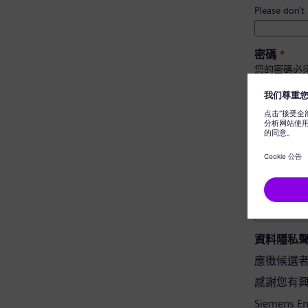
Please don’t
密碼
*
您的密碼必
至少有 
有大小
不包含
不含常
密碼確認
*
資料隱私
應徵候選
感謝您有興趣應
Siemens 