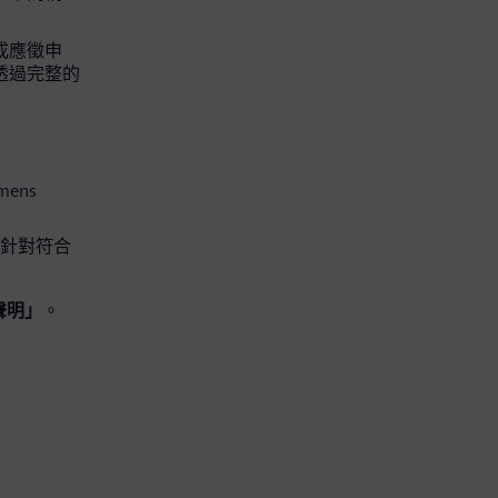
完成應徵申
可透過完整的
mens
便針對符合
聲明」
。