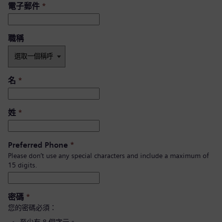
電子郵件
*
職稱
名
*
姓
*
Preferred Phone
*
Please don’t use any special characters and include a maximum of
15 digits.
密碼
*
您的密碼必須：