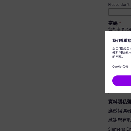
Please don’t
密碼
*
您的密碼必
至少有 
有大小
不包含
不含常
密碼確認
*
資料隱私
應徵候選
感謝您有興趣應
Siemens 