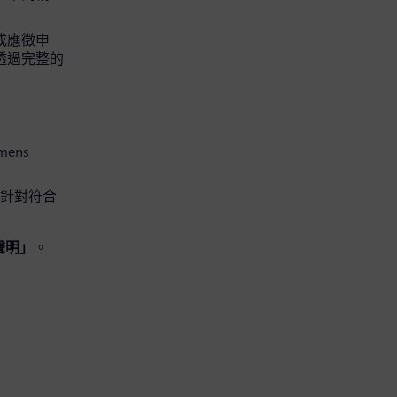
完成應徵申
可透過完整的
mens
便針對符合
聲明」
。