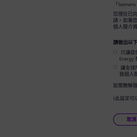
「Siemens
您現在已向 
請。如果您同
個人簡介
請做出以下
只讓提供相關
Ener
讓全球所
我個人
如需瞭解
(此設定可
取消