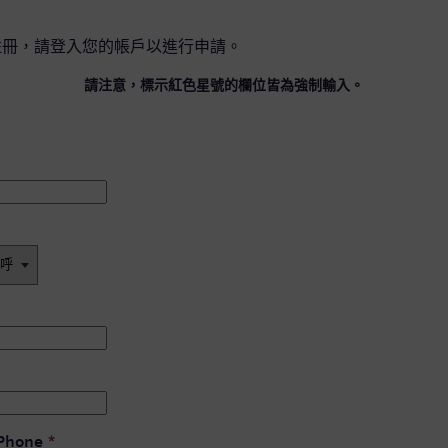
註冊，請
登入您的帳戶
以進行申請。
請注意，標示紅色星號的欄位皆為強制輸入。
 Phone
*