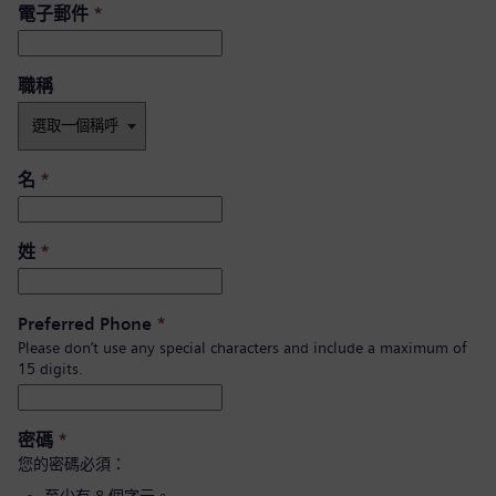
電子郵件
*
職稱
名
*
姓
*
Preferred Phone
*
Please don’t use any special characters and include a maximum of
15 digits.
密碼
*
您的密碼必須：