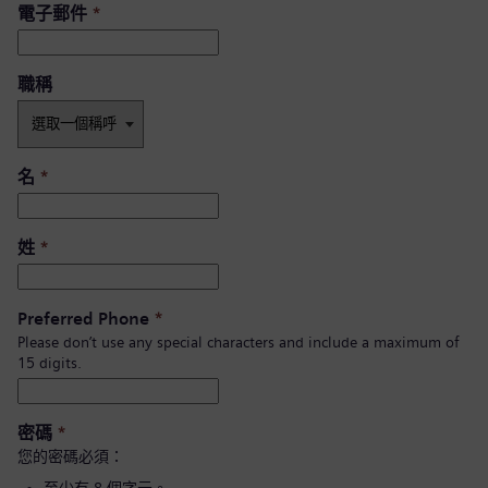
電子郵件
*
職稱
名
*
姓
*
Preferred Phone
*
Please don’t use any special characters and include a maximum of
15 digits.
密碼
*
您的密碼必須：