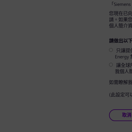
「Siemens
您現在已向 
請。如果您同
個人簡介
請做出以下
只讓提供相關
Ener
讓全球所
我個人
如需瞭解
(此設定可
取消