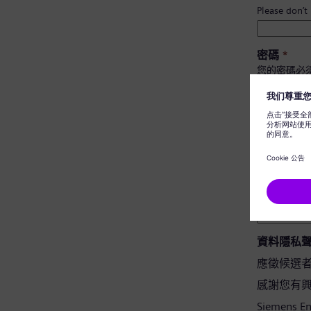
Please don’t
密碼
*
您的密碼必
至少有 
有大小
不包含
不含常
密碼確認
*
資料隱私
應徵候選
感謝您有興趣應
Siemens 