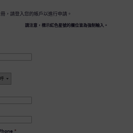
註冊，請
登入您的帳戶
以進行申請。
請注意，標示紅色星號的欄位皆為強制輸入。
 Phone
*