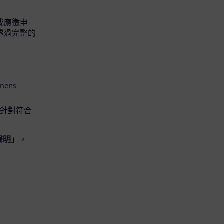
完成應徵申
可透過完整的
mens
便針對符合
聲明」
。