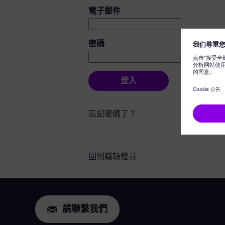
登入：使用者和密碼
電子郵件
密碼
登入
忘記密碼了？
回到職缺搜尋
請聯繫我們