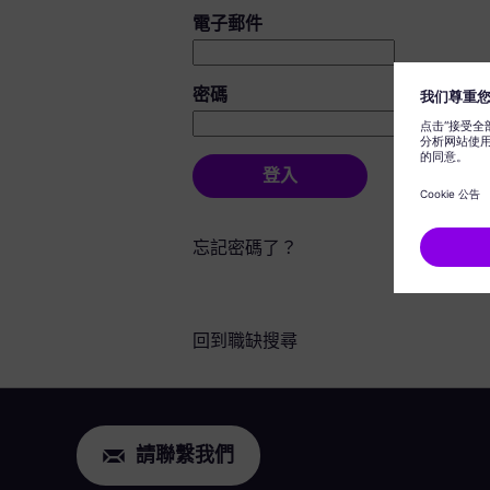
登入：使用者和密碼
電子郵件
密碼
登入
忘記密碼了？
回到職缺搜尋
請聯繫我們