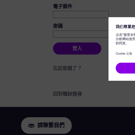
登入：使用者和密碼
電子郵件
密碼
登入
忘記密碼了？
回到職缺搜尋
請聯繫我們