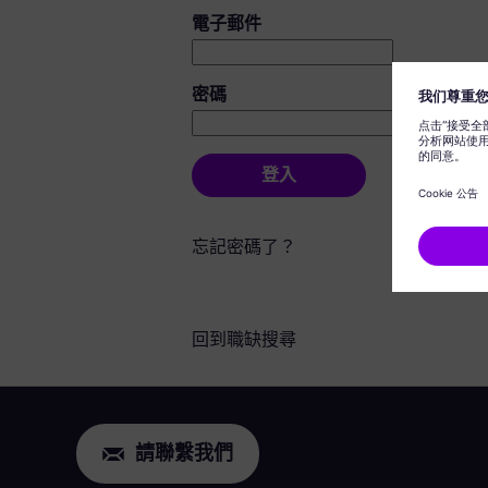
登入：使用者和密碼
電子郵件
密碼
登入
忘記密碼了？
回到職缺搜尋
請聯繫我們