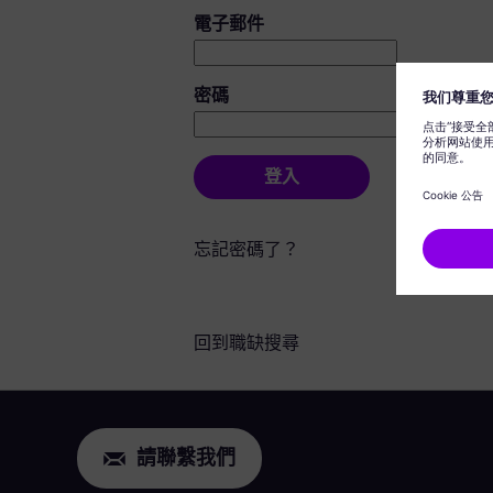
登入：使用者和密碼
電子郵件
密碼
登入
忘記密碼了？
回到職缺搜尋
請聯繫我們