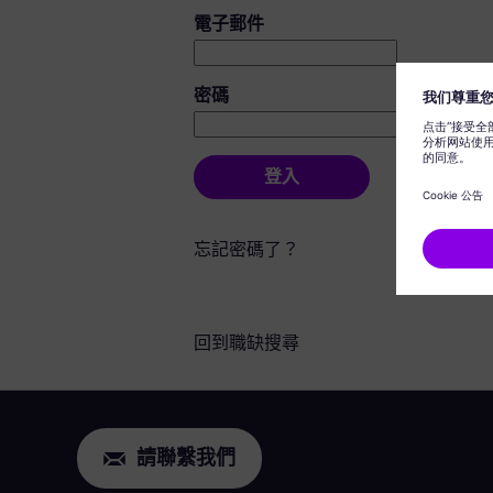
登入：使用者和密碼
電子郵件
密碼
登入
忘記密碼了？
回到職缺搜尋
請聯繫我們