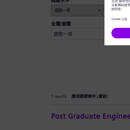
經驗水平
全職/兼職
1 results
應用篩選條件 (
重設
)
Post Graduate Enginee