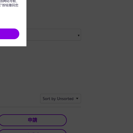
Sort by Unsorted
申請