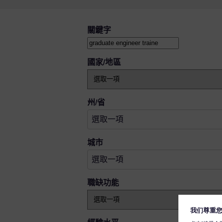
搜尋空缺職位
關鍵字
國家/地區
選取一項
州/省
選取一項
選取一項
城市
選取一項
職缺功能