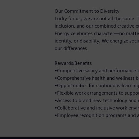
Our Commitment to Diversity
Lucky for us, we are not all the same.
inclusion, and our combined creative e
Energy celebrates character—no matter
identity, or disability. We energize soc
our differences.
Rewards/Benefits
•Competitive salary and performance-b
•Comprehensive health and wellness b
•Opportunities for continuous learnin
•Flexible work arrangements to suppor
•Access to brand new technology and 
•Collaborative and inclusive work env
•Employee recognition programs and 