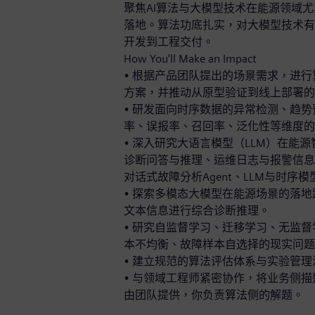
聚焦AI算法与大模型技术在能源领域
落地。算法功底扎实，对大模型技术有
开发到工程交付。
How You’ll Make an Impact
• 根据产品团队提出的场景需求，进
方案，并推动从原型验证到线上部署的
• 研发面向时序数据的异常检测、趋
率、误报率、召回率、泛化性等维度的
• 深入研究大语言模型（LLM）在能
诊断问答与推理、运维日志与报警信息
对话式故障分析Agent、LLM与时序
• 探索多模态大模型在能源场景的落
文本信息进行综合诊断推理。
• 研究自监督学习、迁移学习、无监
本不均衡、故障样本自选择的现实问题
• 建立规范的算法评估体系与实验管
• 与领域工程师紧密协作，将业务侧
由团队提供，你负责算法侧的解题。