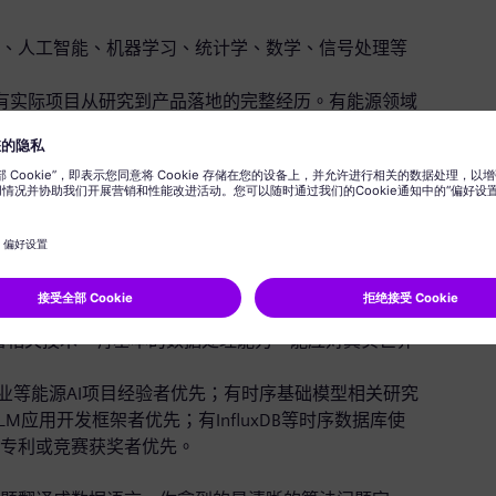
科学、人工智能、机器学习、统计学、数学、信号处理等
，有实际项目从研究到产品落地的完整经历。有能源领域
习理论基础，不是只会调用框架API，而是能讲清楚损
这个场景下失效。熟练掌握时序分析相关方法，以及
选择合适的技术路线。
rompt Engineering、RAG、Fine-tuning、
se、Agent架构。有实际的LLM应用开发或微调经验，了解主流开源
M与传统算法模型的协同方案。
，PyTorch熟练使用。能独立完成模型训练、评估、优化
部署相关技术。有基本的数据处理能力，能应对真实世界
业等能源AI项目经验者优先；有时序基础模型相关研究
等LLM应用开发框架者优先；有InfluxDB等时序数据库使
、专利或竞赛获奖者优先。