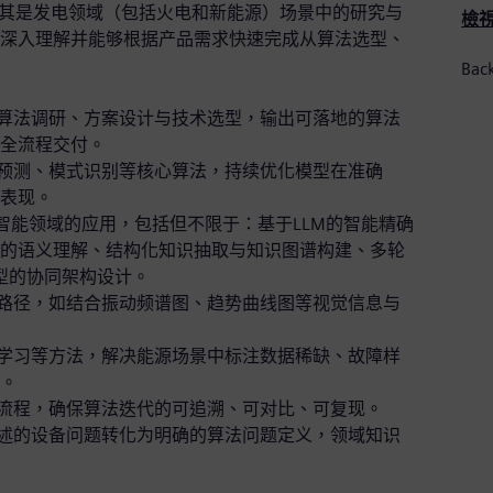
尤其是发电领域（包括火电和新能源）场景中的研究与
檢
深入理解并能够根据产品需求快速完成从算法选型、
Bac
行算法调研、方案设计与技术选型，输出可落地的算法
全流程交付。
势预测、模式识别等核心算法，持续优化模型在准确
表现。
源智能领域的应用，包括但不限于：基于LLM的智能精确
的语义理解、结构化知识抽取与知识图谱构建、多轮
模型的协同架构设计。
地路径，如结合振动频谱图、趋势曲线图等视觉信息与
督学习等方法，解决能源场景中标注数据稀缺、故障样
。
理流程，确保算法迭代的可追溯、可对比、可复现。
描述的设备问题转化为明确的算法问题定义，领域知识