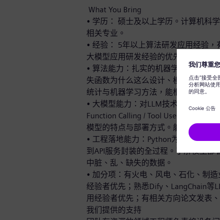
What You Bring
• 学历： 硕士及以上学历。计算机
相关专业。
• 经验： 5年以上算法研发应用经验
大模型应用研发经验的优先。
• 算法能力：扎实的机器学习与深度学
失函数为什么这么设计、模型为什么在
统计与机器学习方法，能根据问题特点
• 大模型能力：对LLM技术栈有体系化理解，包括P
Function Calling / Tool U
模型的特点与部署方式。能够设计LL
• 工程落地能力：Python为主力语言
到API服务封装的全过程。了解模型
中脏、乱、缺失的数据。
• 加分项：有火电、风电、石化、制造
经验者优先；熟悉Dify、LangChain
用经验者优先；有相关方向论文发表
我们提供的支持