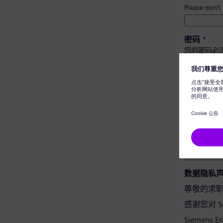
Please don’t
密码
*
您的密码必
至少有 
有大小
不包含
不含常
密码确认
*
数据隐私
尊敬的求
感谢您对 Si
Siemens 