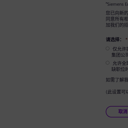
“Siemens 
您已向新的 
同意所有相关
加我们的
请选择：
*
仅允许提供相
集团公
允许全球
缺职位
如需了解
(此设置可
取消