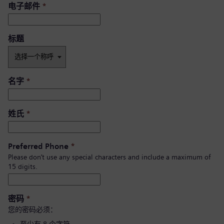
电子邮件
*
标题
名字
*
姓氏
*
Preferred Phone
*
Please don’t use any special characters and include a maximum of
15 digits.
密码
*
您的密码必须：