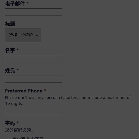
电子邮件
*
标题
名字
*
姓氏
*
Preferred Phone
*
Please don’t use any special characters and include a maximum of
15 digits.
密码
*
您的密码必须：