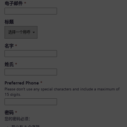
电子邮件
*
标题
名字
*
姓氏
*
Preferred Phone
*
Please don’t use any special characters and include a maximum of
15 digits.
密码
*
您的密码必须：