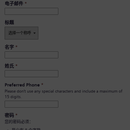
电子邮件
*
标题
名字
*
姓氏
*
Preferred Phone
*
Please don’t use any special characters and include a maximum of
15 digits.
密码
*
您的密码必须：