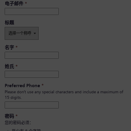
电子邮件
*
标题
名字
*
姓氏
*
Preferred Phone
*
Please don’t use any special characters and include a maximum of
15 digits.
密码
*
您的密码必须：