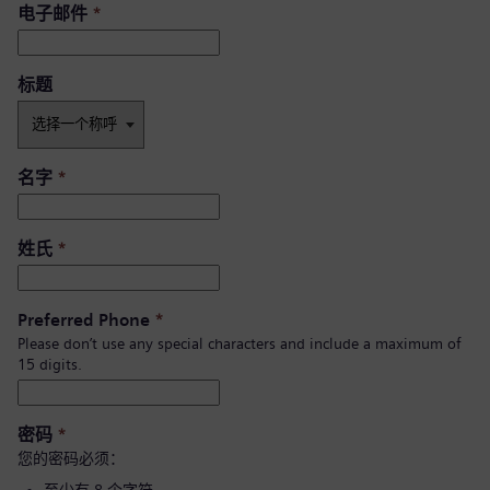
电子邮件
*
标题
名字
*
姓氏
*
Preferred Phone
*
Please don’t use any special characters and include a maximum of
15 digits.
密码
*
您的密码必须：