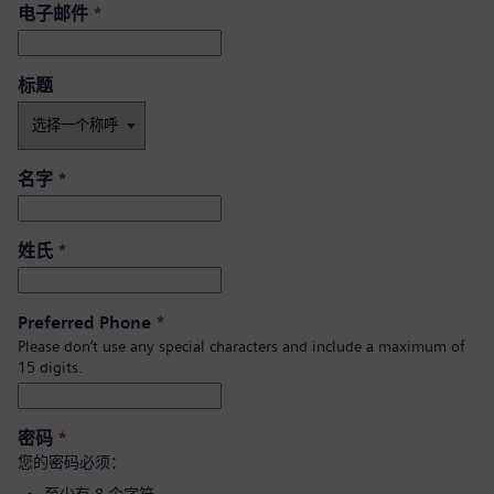
电子邮件
*
标题
名字
*
姓氏
*
Preferred Phone
*
Please don’t use any special characters and include a maximum of
15 digits.
密码
*
您的密码必须：