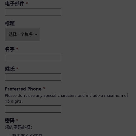
电子邮件
*
标题
名字
*
姓氏
*
Preferred Phone
*
Please don’t use any special characters and include a maximum of
15 digits.
密码
*
您的密码必须：