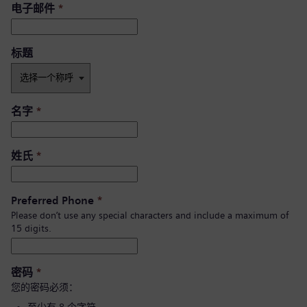
电子邮件
*
标题
名字
*
姓氏
*
Preferred Phone
*
Please don’t use any special characters and include a maximum of
15 digits.
密码
*
您的密码必须：