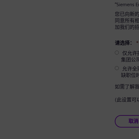
“Siemens 
您已向新的 
同意所有相关
加我们的
请选择：
*
仅允许提供相
集团公
允许全球
缺职位
如需了解
(此设置可
取消