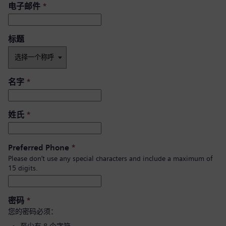
电子邮件
*
标题
名字
*
姓氏
*
Preferred Phone
*
Please don’t use any special characters and include a maximum of
15 digits.
密码
*
您的密码必须：