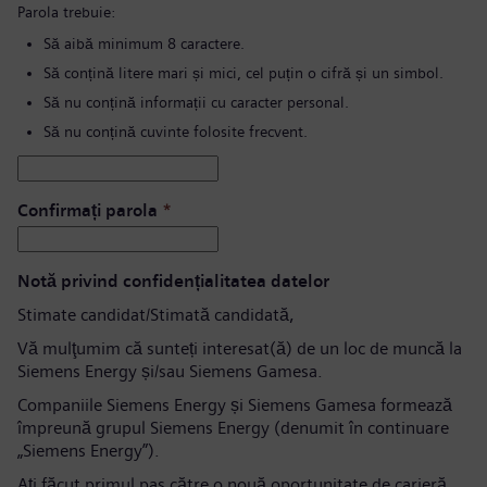
Parola trebuie:
Să aibă minimum 8 caractere.
Să conțină litere mari și mici, cel puțin o cifră și un simbol.
Să nu conțină informații cu caracter personal.
Să nu conțină cuvinte folosite frecvent.
Confirmați parola
*
Notă privind confidențialitatea datelor
Stimate candidat/Stimată candidată,
Vă mulţumim că sunteți interesat(ă) de un loc de muncă la
Siemens Energy și/sau Siemens Gamesa.
Companiile Siemens Energy și Siemens Gamesa formează
împreună grupul Siemens Energy (denumit în continuare
„Siemens Energy”).
Aţi făcut primul pas către o nouă oportunitate de carieră