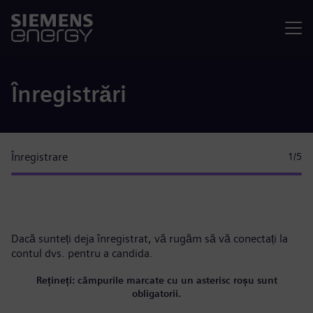
Meniu
Înregistrări
Înregistrare
1
/5
Dacă sunteți deja înregistrat, vă rugăm
să vă conectați la
contul dvs.
pentru a candida.
Rețineți: câmpurile marcate cu un asterisc roșu sunt
obligatorii.