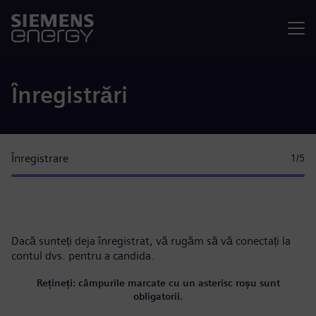
Meniu
Înregistrări
Înregistrare
1
/5
Dacă sunteți deja înregistrat, vă rugăm
să vă conectați la
contul dvs.
pentru a candida.
Rețineți: câmpurile marcate cu un asterisc roșu sunt
obligatorii.