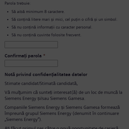
Parola trebuie:
Să aibă minimum 8 caractere.
Să conțină litere mari și mici, cel puțin o cifră și un simbol.
Să nu conțină informații cu caracter personal.
Să nu conțină cuvinte folosite frecvent.
Confirmați parola
*
Notă privind confidențialitatea datelor
Stimate candidat/Stimată candidată,
Vă mulţumim că sunteți interesat(ă) de un loc de muncă la
Siemens Energy și/sau Siemens Gamesa.
Companiile Siemens Energy și Siemens Gamesa formează
împreună grupul Siemens Energy (denumit în continuare
„Siemens Energy”).
Aţi făcut primul pas către o nouă oportunitate de carieră