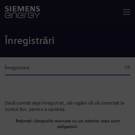
Meniu
Înregistrări
Înregistrare
1
/5
Dacă sunteți deja înregistrat, vă rugăm
să vă conectați la
contul dvs.
pentru a candida.
Rețineți: câmpurile marcate cu un asterisc roșu sunt
obligatorii.