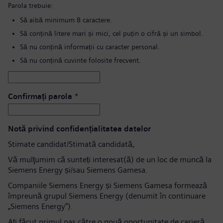
Parola trebuie:
Să aibă minimum 8 caractere.
Să conțină litere mari și mici, cel puțin o cifră și un simbol.
Să nu conțină informații cu caracter personal.
Să nu conțină cuvinte folosite frecvent.
Confirmați parola
*
Notă privind confidențialitatea datelor
Stimate candidat/Stimată candidată,
Vă mulţumim că sunteți interesat(ă) de un loc de muncă la
Siemens Energy și/sau Siemens Gamesa.
Companiile Siemens Energy și Siemens Gamesa formează
împreună grupul Siemens Energy (denumit în continuare
„Siemens Energy”).
Aţi făcut primul pas către o nouă oportunitate de carieră