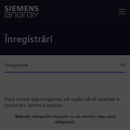
Meniu
Înregistrări
Înregistrare
1
/5
Dacă sunteți deja înregistrat, vă rugăm
să vă conectați la
contul dvs.
pentru a candida.
Rețineți: câmpurile marcate cu un asterisc roșu sunt
obligatorii.