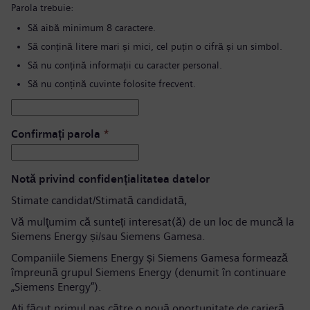
Parola trebuie:
Să aibă minimum 8 caractere.
Să conțină litere mari și mici, cel puțin o cifră și un simbol.
Să nu conțină informații cu caracter personal.
Să nu conțină cuvinte folosite frecvent.
Confirmați parola
*
Notă privind confidențialitatea datelor
Stimate candidat/Stimată candidată,
Vă mulţumim că sunteți interesat(ă) de un loc de muncă la
Siemens Energy și/sau Siemens Gamesa.
Companiile Siemens Energy și Siemens Gamesa formează
împreună grupul Siemens Energy (denumit în continuare
„Siemens Energy”).
Aţi făcut primul pas către o nouă oportunitate de carieră