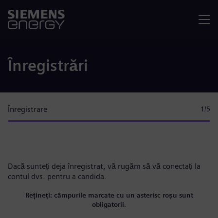
Meniu
Înregistrări
Înregistrare
1
/5
Dacă sunteți deja înregistrat, vă rugăm
să vă conectați la
contul dvs.
pentru a candida.
Rețineți: câmpurile marcate cu un asterisc roșu sunt
obligatorii.