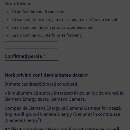
Parola trebuie:
Să aibă minimum 8 caractere.
Să conțină litere mari și mici, cel puțin o cifră și un simbol.
Să nu conțină informații cu caracter personal.
Să nu conțină cuvinte folosite frecvent.
Confirmați parola
*
Notă privind confidențialitatea datelor
Stimate candidat/Stimată candidată,
Vă mulţumim că sunteți interesat(ă) de un loc de muncă la
Siemens Energy și/sau Siemens Gamesa.
Companiile Siemens Energy și Siemens Gamesa formează
împreună grupul Siemens Energy (denumit în continuare
„Siemens Energy”).
Aţi făcut primul pas către o nouă oportunitate de carieră