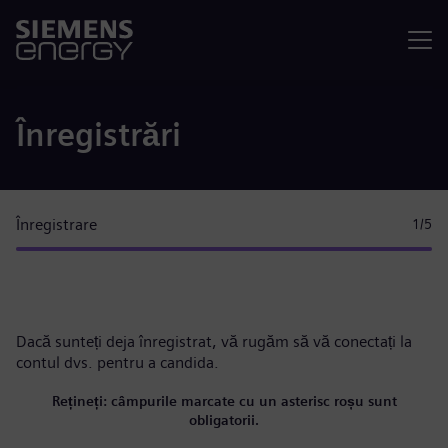
Meniu
Înregistrări
Înregistrare
1
/5
Dacă sunteți deja înregistrat, vă rugăm
să vă conectați la
contul dvs.
pentru a candida.
Rețineți: câmpurile marcate cu un asterisc roșu sunt
obligatorii.