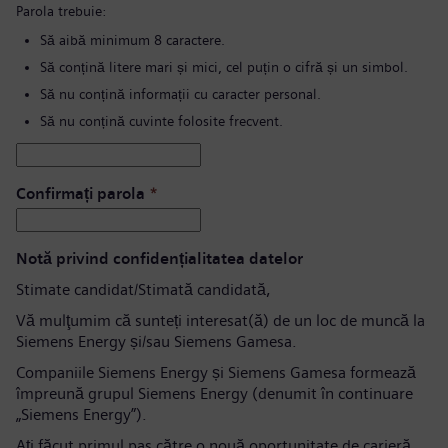
Parola trebuie:
Să aibă minimum 8 caractere.
Să conțină litere mari și mici, cel puțin o cifră și un simbol.
Să nu conțină informații cu caracter personal.
Să nu conțină cuvinte folosite frecvent.
Confirmați parola
*
Notă privind confidențialitatea datelor
Stimate candidat/Stimată candidată,
Vă mulţumim că sunteți interesat(ă) de un loc de muncă la
Siemens Energy și/sau Siemens Gamesa.
Companiile Siemens Energy și Siemens Gamesa formează
împreună grupul Siemens Energy (denumit în continuare
„Siemens Energy”).
Aţi făcut primul pas către o nouă oportunitate de carieră