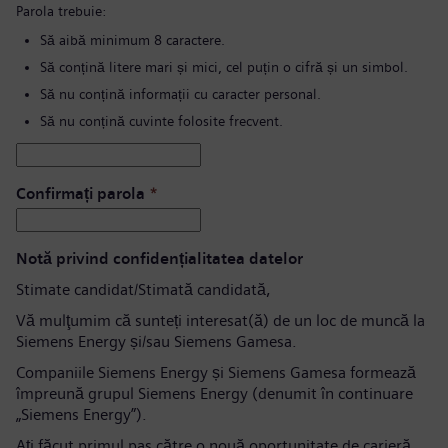
Parola trebuie:
Să aibă minimum 8 caractere.
Să conțină litere mari și mici, cel puțin o cifră și un simbol.
Să nu conțină informații cu caracter personal.
Să nu conțină cuvinte folosite frecvent.
Confirmați parola
*
Notă privind confidențialitatea datelor
Stimate candidat/Stimată candidată,
Vă mulţumim că sunteți interesat(ă) de un loc de muncă la
Siemens Energy și/sau Siemens Gamesa.
Companiile Siemens Energy și Siemens Gamesa formează
împreună grupul Siemens Energy (denumit în continuare
„Siemens Energy”).
Aţi făcut primul pas către o nouă oportunitate de carieră