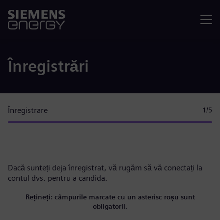
Meniu
Înregistrări
Înregistrare
1
/5
Dacă sunteți deja înregistrat, vă rugăm
să vă conectați la
contul dvs.
pentru a candida.
Rețineți: câmpurile marcate cu un asterisc roșu sunt
obligatorii.