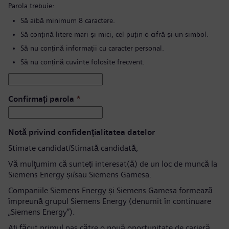
Parola trebuie:
Să aibă minimum 8 caractere.
Să conțină litere mari și mici, cel puțin o cifră și un simbol.
Să nu conțină informații cu caracter personal.
Să nu conțină cuvinte folosite frecvent.
Confirmați parola
*
Notă privind confidențialitatea datelor
Stimate candidat/Stimată candidată,
Vă mulţumim că sunteți interesat(ă) de un loc de muncă la
Siemens Energy și/sau Siemens Gamesa.
Companiile Siemens Energy și Siemens Gamesa formează
împreună grupul Siemens Energy (denumit în continuare
„Siemens Energy”).
Aţi făcut primul pas către o nouă oportunitate de carieră