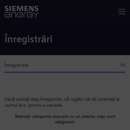
Meniu
Înregistrări
Înregistrare
1
/5
Dacă sunteți deja înregistrat, vă rugăm
să vă conectați la
contul dvs.
pentru a candida.
Rețineți: câmpurile marcate cu un asterisc roșu sunt
obligatorii.