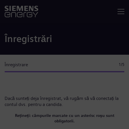
Meniu
Înregistrări
Înregistrare
1
/5
Dacă sunteți deja înregistrat, vă rugăm
să vă conectați la
contul dvs.
pentru a candida.
Rețineți: câmpurile marcate cu un asterisc roșu sunt
obligatorii.