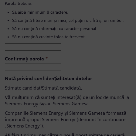
Parola trebuie:
Să aibă minimum 8 caractere.
Să conțină litere mari și mici, cel puțin o cifră și un simbol.
Să nu conțină informații cu caracter personal.
Să nu conțină cuvinte folosite frecvent.
Confirmați parola
*
Notă privind confidențialitatea datelor
Stimate candidat/Stimată candidată,
Vă mulţumim că sunteți interesat(ă) de un loc de muncă la
Siemens Energy și/sau Siemens Gamesa.
Companiile Siemens Energy și Siemens Gamesa formează
împreună grupul Siemens Energy (denumit în continuare
„Siemens Energy”).
Aţi făcut primul pas către o nouă oportunitate de carieră