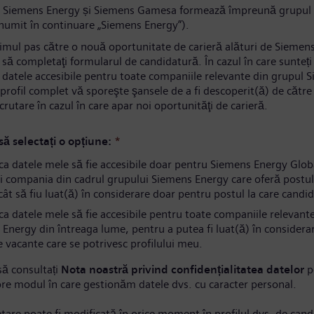
 Siemens Energy și Siemens Gamesa formează împreună grupul
numit în continuare „Siemens Energy”).
rimul pas către o nouă oportunitate de carieră alături de Siemen
să completaţi formularul de candidatură. În cazul în care sunteți
i datele accesibile pentru toate companiile relevante din grupul 
profil complet vă sporeşte şansele de a fi descoperit(ă) de către s
ecrutare în cazul în care apar noi oportunităţi de carieră.
ă selectați o opțiune:
*
ca datele mele să fie accesibile doar pentru Siemens Energy Gl
i compania din cadrul grupului Siemens Energy care oferă postul
ncât să fiu luat(ă) în considerare doar pentru postul la care candi
a datele mele să fie accesibile pentru toate companiile relevant
Energy din întreaga lume, pentru a putea fi luat(ă) în considera
e vacante care se potrivesc profilului meu.
ă consultați
Nota noastră privind confidențialitatea datelor
p
pre modul în care gestionăm datele dvs. cu caracter personal.
tare poate fi modificată în orice moment în profilul dvs. de cand