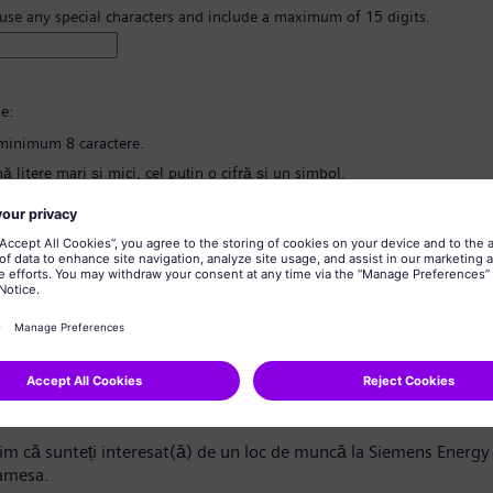
 use any special characters and include a maximum of 15 digits.
e:
minimum 8 caractere.
ă litere mari și mici, cel puțin o cifră și un simbol.
nțină informații cu caracter personal.
nțină cuvinte folosite frecvent.
 parola
*
nd confidențialitatea datelor
ndidat/Stimată candidată,
m că sunteți interesat(ă) de un loc de muncă la Siemens Energy 
amesa.