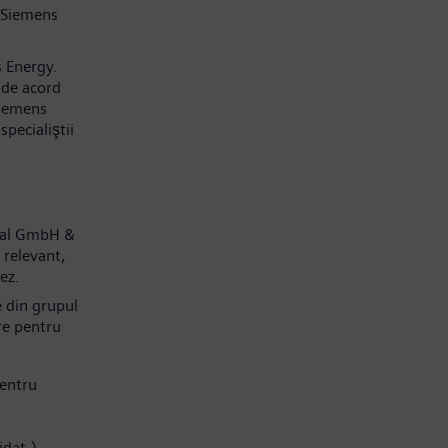
 Siemens
s Energy.
 de acord
Siemens
pecialiştii
obal GmbH &
 relevant,
dez.
e din grupul
re pentru
entru
idat.)