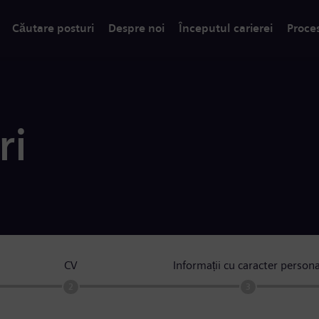
Căutare posturi
Despre noi
Începutul carierei
Proce
ri
CV
Informații cu caracter persona
2
3