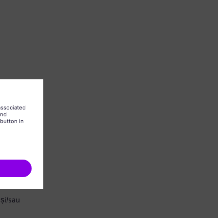
și/sau