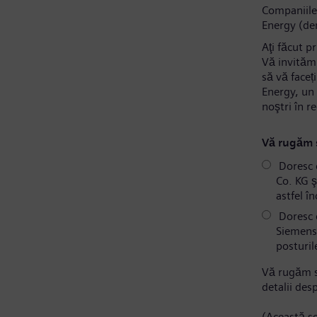
Companiile
Energy (de
Aţi făcut p
Vă invităm 
să vă faceț
Energy, un 
noştri în r
Vă rugăm s
Doresc 
Co. KG ş
astfel î
Doresc c
Siemens 
posturil
Vă rugăm s
detalii des
(Această se