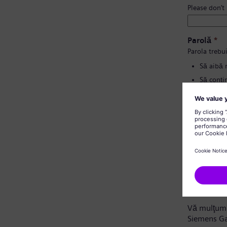
Please don’t
Parolă
*
Parola trebui
Să aibă 
Să conțin
Să nu co
Să nu co
Confirmați
Notă privi
Stimate ca
Vă mulţumi
Siemens G