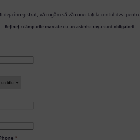
ți deja înregistrat, vă rugăm
să vă conectați la contul dvs.
pentru
Rețineți: câmpurile marcate cu un asterisc roșu sunt obligatorii.
*
 Phone
*