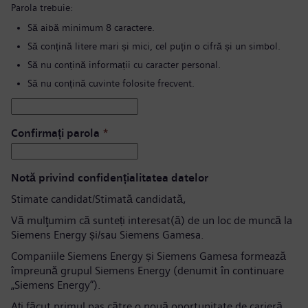
Parola trebuie:
Să aibă minimum 8 caractere.
Să conțină litere mari și mici, cel puțin o cifră și un simbol.
Să nu conțină informații cu caracter personal.
Să nu conțină cuvinte folosite frecvent.
Confirmați parola
*
Notă privind confidențialitatea datelor
Stimate candidat/Stimată candidată,
Vă mulţumim că sunteți interesat(ă) de un loc de muncă la
Siemens Energy și/sau Siemens Gamesa.
Companiile Siemens Energy și Siemens Gamesa formează
împreună grupul Siemens Energy (denumit în continuare
„Siemens Energy”).
Aţi făcut primul pas către o nouă oportunitate de carieră