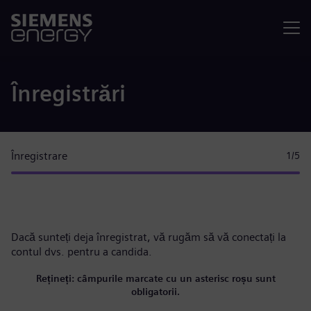
Meniu
Înregistrări
Înregistrare
1
/5
Dacă sunteți deja înregistrat, vă rugăm
să vă conectați la
contul dvs.
pentru a candida.
Rețineți: câmpurile marcate cu un asterisc roșu sunt
obligatorii.