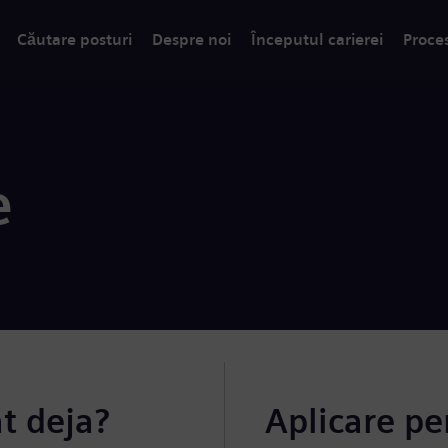
Căutare posturi
Despre noi
Începutul carierei
Proce
e
at deja?
Aplicare pe