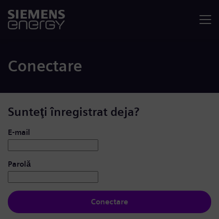
Meniu
Conectare
Sunteţi înregistrat deja?
Conectare: utilizator și parolă
E-mail
Parolă
Conectare