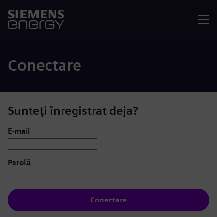
Meniu
Conectare
Sunteţi înregistrat deja?
Conectare: utilizator și parolă
E-mail
Parolă
Conectare