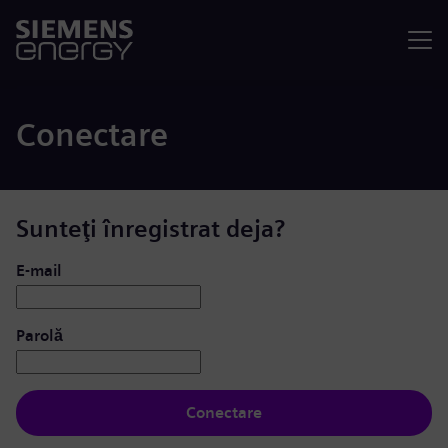
Meniu
Conectare
Sunteţi înregistrat deja?
Conectare: utilizator și parolă
E-mail
Parolă
Conectare