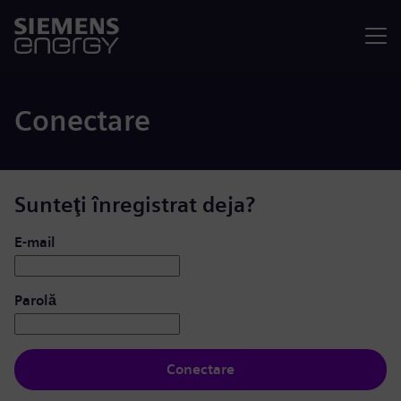
Meniu
Conectare
Sunteţi înregistrat deja?
Conectare: utilizator și parolă
E-mail
Parolă
Conectare