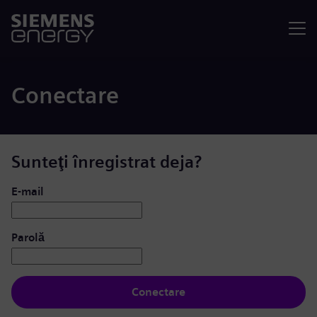
Meniu
Conectare
Sunteţi înregistrat deja?
Conectare: utilizator și parolă
E-mail
Parolă
Conectare