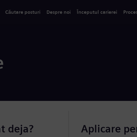
Căutare posturi
Despre noi
Începutul carierei
Proce
e
at deja?
Aplicare pe