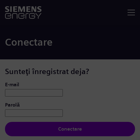
Meniu
Conectare
Sunteţi înregistrat deja?
Conectare: utilizator și parolă
E-mail
Parolă
Conectare