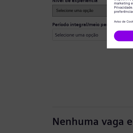
Nível de experiência
Período integral/meio período
Nenhuma vaga e