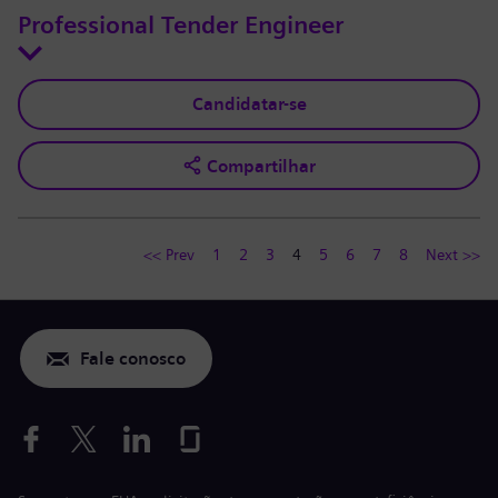
Professional Tender Engineer
Candidatar-se
Compartilhar
<< Prev
1
2
3
4
5
6
7
8
Next >>
Fale conosco